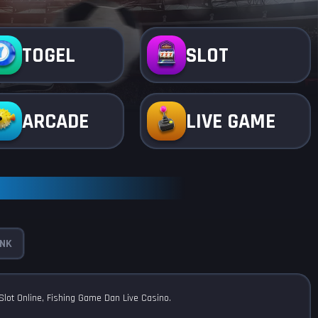
TOGEL
SLOT
ARCADE
LIVE GAME
ANK
lot Online, Fishing Game Dan Live Casino. 