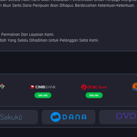
 Akun Serta Dana Penipuan Akan Dihapus Berdasarkan Ketentuan-Ketentuan.
m Permainan Dan Layanan Kami.
ah Yang Selalu Dihadirkan Untuk Pelanggan Setia Kami.
ONLINE
ONLINE