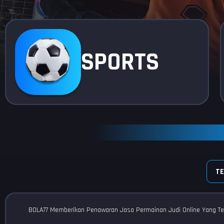
SPORTS
TE
BOLA77 Memberikan Penawaran Jasa Permainan Judi Online Yang Terba