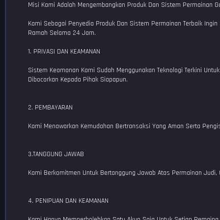
Misi Kami Adalah Mengembangkan Produk Dan Sistem Permainan Gam
Kami Sebagai Penyedia Produk Dan Sistem Permainan Terbaik Ingi
Ramah Selama 24 Jam.
1. PRIVASI DAN KEAMANAN
Sistem Keamanan Kami Sudah Menggunakan Teknologi Terkini Untuk M
Dibocorkan Kepada Pihak Siapapun.
2. PEMBAYARAN
Kami Menawarkan Kemudahan Bertransaksi Yang Aman Serta Pengisi
3.TANGGUNG JAWAB
Kami Berkomitmen Untuk Bertanggung Jawab Atas Permainan Judi, O
4. PENIPUAN DAN KEAMANAN
Kami Hanya Memperbolehkan Satu Akun Saja Untuk Setiap Pemaina Da