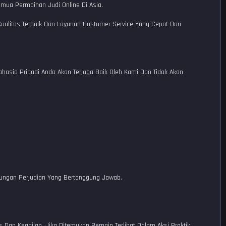
ua Permainan Judi Online Di Asia.
litas Terbaik Dan Layanan Costumer Service Yang Cepat Dan 
sia Pribadi Anda Akan Terjaga Baik Oleh Kami Dan Tidak Akan 
kungan Perjudian Yang Bertanggung Jawab.
an Keadilan. Jika Ditemukan Pemain Terlibat Dalam Aksi Praktik 